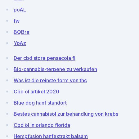
poAL
fw
BQBre
YpAz
Der cbd store pensacola fl
Bio-cannabis-terpene zu verkaufen
Was ist die reinste form von thc
Cbd öl artikel 2020
Blue dog hanf standort
Bestes cannabisöl zur behandlung von krebs
Cbd öl in orlando florida
Hempfusion hanfextrakt balsam