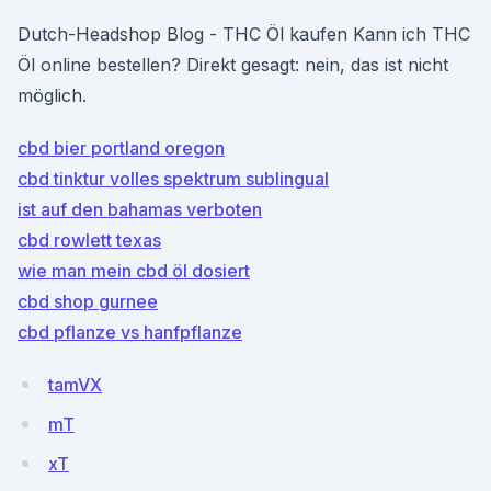
Dutch-Headshop Blog - THC Öl kaufen Kann ich THC
Öl online bestellen? Direkt gesagt: nein, das ist nicht
möglich.
cbd bier portland oregon
cbd tinktur volles spektrum sublingual
ist auf den bahamas verboten
cbd rowlett texas
wie man mein cbd öl dosiert
cbd shop gurnee
cbd pflanze vs hanfpflanze
tamVX
mT
xT