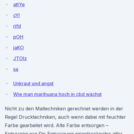
attYe
cYI
rifd
pOH
jaKO
JTOlz
sa
Unkraut und angst
Wie man marihuana hoch in cbd wächst
Nicht zu den Maltechniken gerechnet werden in der
Regel Drucktechniken, auch wenn dabei mit feuchter
Farbe gearbeitet wird. Alte Farbe entsorgen –
Entsorgen.org Die Entsorgung eingetrockneter alter