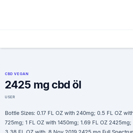
Skip
to
content
CBD VEGAN
2425 mg cbd öl
USER
Bottle Sizes: 0.17 FL OZ with 240mg; 0.5 FL OZ wit
725mg; 1 FL OZ with 1450mg; 1.69 FL OZ 2425mg;
3.38 FL OZ with 8 Nov 2019 2425 mg Full Spectru