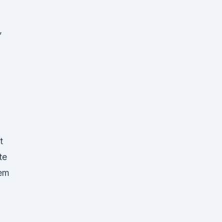
,
t
te
hem