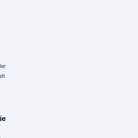
der
lt
ie