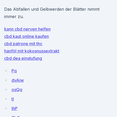
Das Abfallen und Gelbwerden der Blätter nimmt
immer zu.
kann cbd nerven helfen
cbd kaut online kaufen
cbd patrone mit thc
hanföl mit kokosnussextrakt
cbd dea einstufung
Pq
dvAiw
osQq
tl
IhP